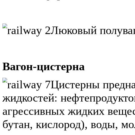
Люковый полува
Вагон-цистерна
Цистерны предна
жидкостей: нефтепродукто
агрессивных жидких вещес
бутан, кислород), воды, м