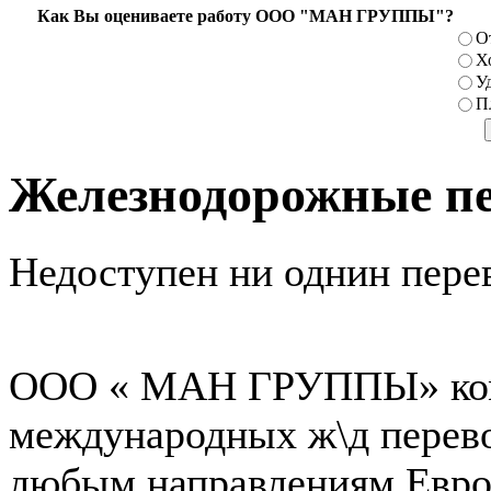
Как Вы оцениваете работу ООО "МАН ГРУППЫ"?
О
Х
У
П
Железнодорожные пе
Недоступен ни однин пере
ООО « МАН ГРУППЫ» комп
международных ж\д перево
любым направлениям Европ